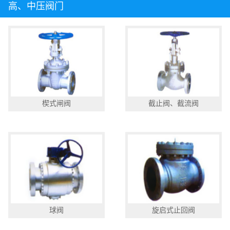
高、中压阀门
楔式闸阀
截止阀、截流阀
球阀
旋启式止回阀