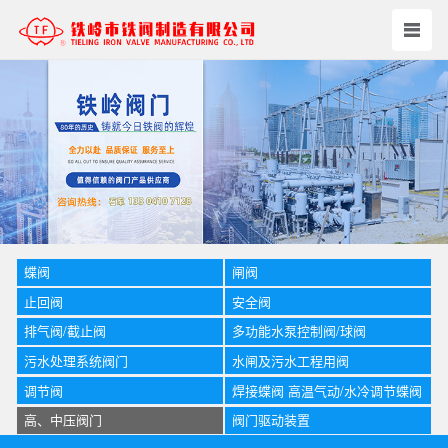
蝶阀
闸阀
止回阀
安全阀
排气阀/截止阀
多功能水泵控制阀/球阀
污水处理系统阀门
水闸及污水工程用阀
调节阀
焊接蝶阀 高温气动/水冷调节蝶阀
高、中压阀门
阀门驱动装置