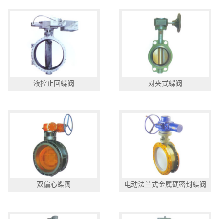
液控止回蝶阀
对夹式蝶阀
双偏心蝶阀
电动法兰式金属硬密封蝶阀