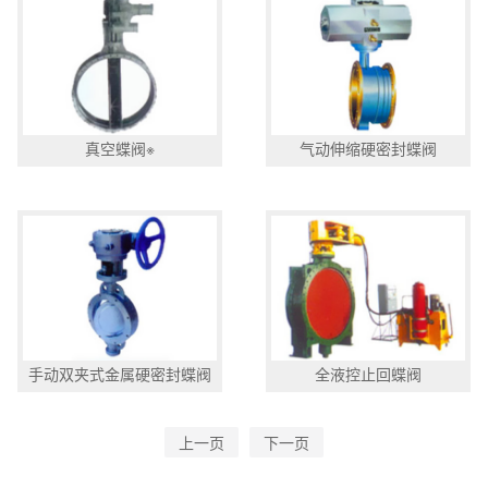
真空蝶阀※
气动伸缩硬密封蝶阀
手动双夹式金属硬密封蝶阀
全液控止回蝶阀