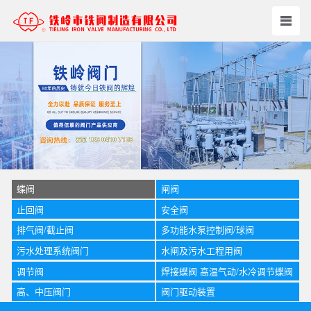
蝶阀
闸阀
止回阀
安全阀
排气阀/截止阀
多功能水泵控制阀/球阀
污水处理系统阀门
水闸及污水工程用阀
调节阀
焊接蝶阀 高温气动/水冷调节蝶阀
高、中压阀门
阀门驱动装置