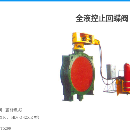
全液控止回蝶阀
阀（蓄能罐式）
 X R 、 HD7 Q 42X R 型）
T5299