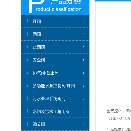
蝶阀
闸阀
止回阀
安全阀
排气阀/截止阀
多功能水泵控制阀/球阀
污水处理系统阀门
水闸及污水工程用阀
全液控止回蝶
（ HD7 Q 41 A
调节阀
产品标准： JB/