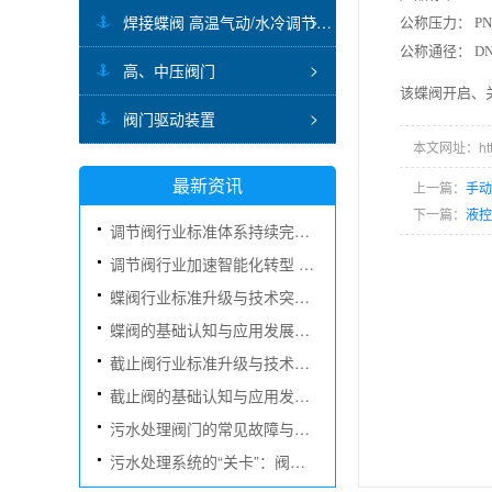
焊接蝶阀 高温气动/水冷调节蝶阀
公称压力： PN0.
公称通径： DN5
高、中压阀门
该蝶阀开启、
阀门驱动装置
本文网址：http:/
最新资讯
上一篇：
手
下一篇：
液
调节阀行业标准体系持续完善 技术创新赋能多元应用场景
调节阀行业加速智能化转型 国产替代与市场扩容双轮驱动
蝶阀行业标准升级与技术突破双向驱动 智能化转型全面提速
蝶阀的基础认知与应用发展：从流体隔断到精细调控的核心装备
截止阀行业标准升级与技术创新同步推进 智能化发展加速扩容
截止阀的基础认知与应用发展：从截断装置到流体控制的核心元件
污水处理阀门的常见故障与日常维护指南
污水处理系统的“关卡”：阀门的作用与选型要点