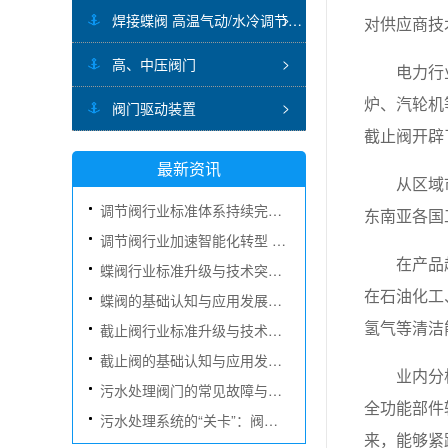
焊接蝶阀 高温气动/水冷调节蝶阀
对供应商技
高、中压阀门
电力行
炉、汽轮机
阀门驱动装置
截止阀开辟
最新资讯
从区域
调节阀行业标准体系持续完善 技术创新赋能多元应用场景
东南亚各国
调节阀行业加速智能化转型 国产替代与市场扩容双轮驱动
在产品
蝶阀行业标准升级与技术突破双向驱动 智能化转型全面提速
在石油化工
蝶阀的基础认知与应用发展：从流体隔断到精细调控的核心装备
氢气等清洁
截止阀行业标准升级与技术创新同步推进 智能化发展加速扩容
截止阀的基础认知与应用发展：从截断装置到流体控制的核心元件
业内分
污水处理阀门的常见故障与日常维护指南
全功能部件
污水处理系统的“关卡”：阀门的作用与选型要点
来，能够紧