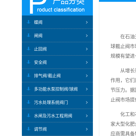
蝶阀
闸阀
在石油
球截止阀市场
止回阀
规模有望进
安全阀
从增长
排气阀/截止阀
作用，它们
多功能水泵控制阀/球阀
节压力。据
止阀市场提
污水处理系统阀门
化工和
水闸及污水工程用阀
家大型化肥
调节阀
应商需具备