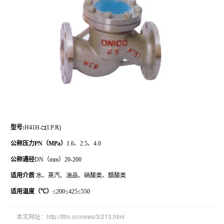
型号:
H41H-□(I.P.R)
公称压力PN（MPa）
1.6、2.5、4.0
公称通径
DN（mm）20-200
适用介质
水、蒸汽、油品、硝酸类、醋酸类
适用温度（℃）
≤200≤425≤550
本文网址：http://tlfm.cn/news/3/213.html