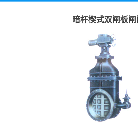
暗杆楔式双闸板闸