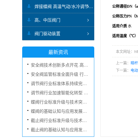
焊接蝶阀 高温气动/水冷调节蝶阀
公称通径DN（
公称压力PN（M
高、中压阀门
适用介质
水
阀门驱动装置
适用温度（℃
最新资讯
本文网址：http:/
上一篇：
暗
安全阀技术创新多点开花 高端装备与智能化发展提速
下一篇：
电
安全阀监管标准全面升级 行业规范化发展进入新阶段
调节阀行业标准体系持续完善 技术创新赋能多元应用场景
调节阀行业加速智能化转型 国产替代与市场扩容双轮驱动
蝶阀行业标准升级与技术突破双向驱动 智能化转型全面提速
蝶阀的基础认知与应用发展：从流体隔断到精细调控的核心装备
截止阀行业标准升级与技术创新同步推进 智能化发展加速扩容
截止阀的基础认知与应用发展：从截断装置到流体控制的核心元件