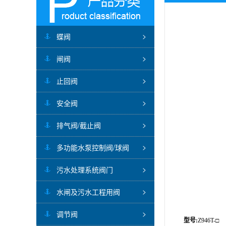
蝶阀
闸阀
止回阀
安全阀
排气阀/截止阀
多功能水泵控制阀/球阀
污水处理系统阀门
水闸及污水工程用阀
调节阀
型号:
Z946T-□